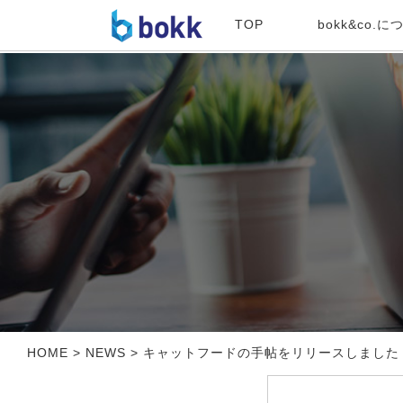
TOP
bokk&co.に
HOME
>
NEWS
>
キャットフードの手帖をリリースしました